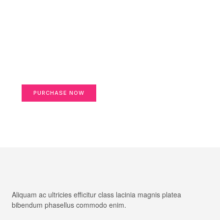
Create a new perspective
on life
Your Ads Here (1260 x 240 area)
PURCHASE NOW
Aliquam ac ultricies efficitur class lacinia magnis platea
bibendum phasellus commodo enim.