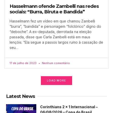
Hasselmann ofende Zambelli nas redes
sociais: “Burra, Biruta e Bandida”
Hasselmann fez um vídeo em que chamou Zambelli
“burra”, “bandida” e personagem “folclórico” digno do
“deboche”. A ex-deputada, derrotada na eleição
passada, disse que Carla Zambelli está em maus
lençóis. “Ela segue a passos largos rumo à cassação de
seu…
17 de julho de 2023
Nenhum comentário
LOAD MORE
Latest News
Corinthians 2 x 1 Internacional –
06/08/2026 – Copa do Brasil