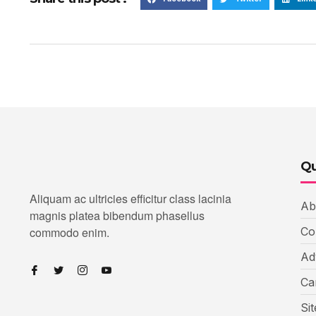
Qu
Aliquam ac ultricies efficitur class lacinia
Ab
magnis platea bibendum phasellus
commodo enim.
Co
Ad
Ca
Si