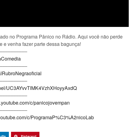
çado no Programa Pânico no Rádio. Aqui você não perde
e e venha fazer parte dessa bagunça!
––––––––––
raComedia
––––––––––
lRubroNegraoficial
––––––––––
annel/UC3AYvvTlMK4VzhXHoyyAxdQ
––––––––––
w.youtube.com/c/panicojovempan
––––––––––
.youtube.com/c/ProgramaP%C3%A2nicoLab
edIn
Pinterest