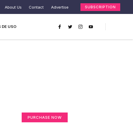
About Us
Contact
Advertise
SUBSCRIPTION
 DE USO
Create a new
perspective on life
Your Ads Here (365 x 270 area)
PURCHASE NOW