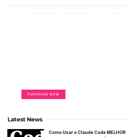
Create a new perspective
on life
Your Ads Here (365 x 270 area)
PURCHASE NOW
Latest News
Como Usar o Claude Code MELHOR