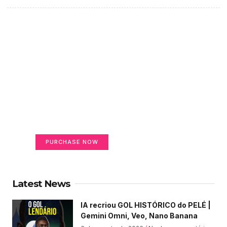
Create a new perspective
on life
Your Ads Here (365 x 270 area)
PURCHASE NOW
Latest News
IA recriou GOL HISTÓRICO do PELÉ |
Gemini Omni, Veo, Nano Banana