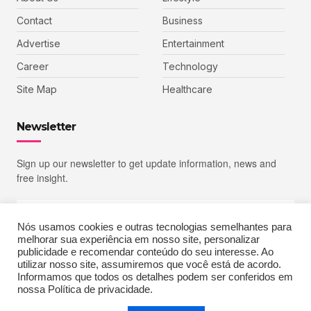
Contact
Business
Advertise
Entertainment
Career
Technology
Site Map
Healthcare
Newsletter
Sign up our newsletter to get update information, news and
free insight.
Nós usamos cookies e outras tecnologias semelhantes para
melhorar sua experiência em nosso site, personalizar
SIGN UP
publicidade e recomendar conteúdo do seu interesse. Ao
utilizar nosso site, assumiremos que você está de acordo.
Informamos que todos os detalhes podem ser conferidos em
nossa Política de privacidade.
Copyright © 2023 Echoiz, All rights reserved. Powered by MoxCreative