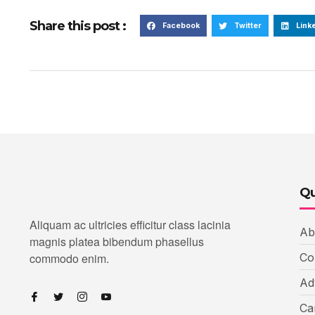
Share this post :
Facebook
Twitter
Link
Qu
Aliquam ac ultricies efficitur class lacinia
Ab
magnis platea bibendum phasellus
commodo enim.
Co
Ad
Ca