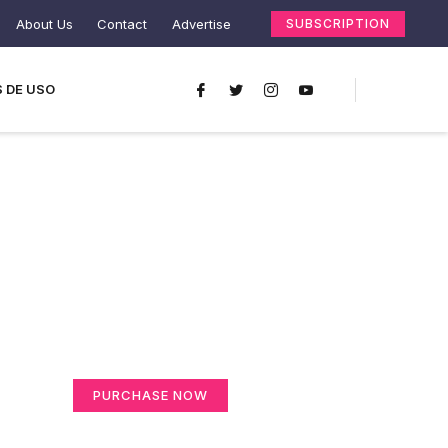
About Us
Contact
Advertise
SUBSCRIPTION
 DE USO
Create a new
perspective on life
Your Ads Here (365 x 270 area)
PURCHASE NOW