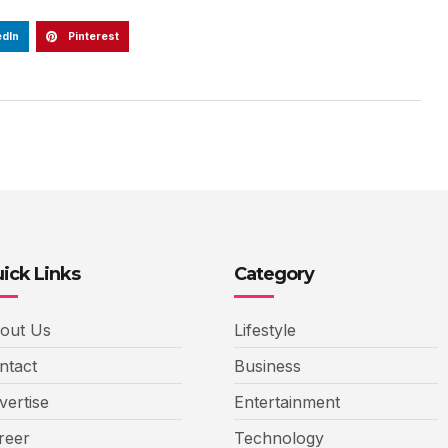
edIn
Pinterest
ick Links
Category
out Us
Lifestyle
ntact
Business
vertise
Entertainment
reer
Technology