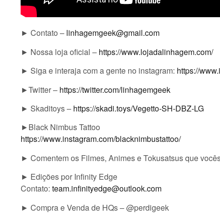
► Contato –
linhagemgeek@gmail.com
► Nossa loja oficial –
https://www.lojadalinhagem.com/
► Siga e interaja com a gente no instagram:
https://www
►Twitter –
https://twitter.com/linhagemgeek
► Skaditoys –
https://skadi.toys/Vegetto-SH-DBZ-LG
►Black Nimbus Tattoo
https://www.instagram.com/blacknimbustattoo/
► Comentem os Filmes, Animes e Tokusatsus que vocês g
► Edições por Infinity Edge
Contato:
team.infinityedge@outlook.com
► Compra e Venda de HQs – @perdigeek