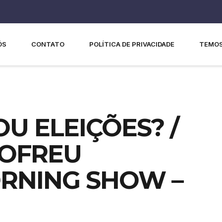
ÓS
CONTATO
POLÍTICA DE PRIVACIDADE
TEMOS
U ELEIÇÕES? /
SOFREU
RNING SHOW –