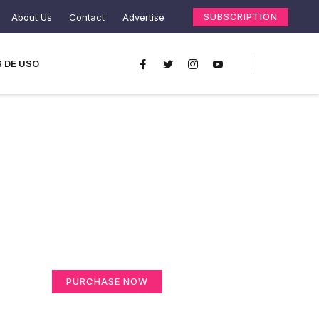
About Us
Contact
Advertise
SUBSCRIPTION
 DE USO
Create a new
perspective on life
Your Ads Here (365 x 270 area)
PURCHASE NOW