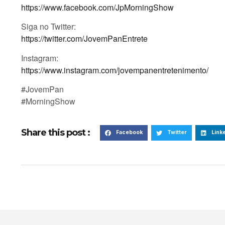
https://www.facebook.com/JpMorningShow
Siga no Twitter:
https://twitter.com/JovemPanEntrete
Instagram:
https://www.instagram.com/jovempanentretenimento/
#JovemPan
#MorningShow
Share this post :
Facebook
Twitter
Link