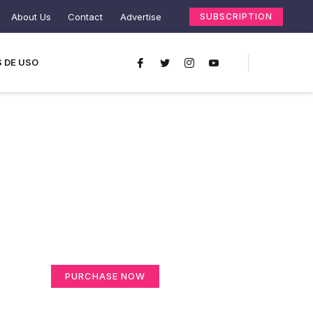
About Us
Contact
Advertise
SUBSCRIPTION
 DE USO
Create a new
perspective on life
Your Ads Here (365 x 270 area)
PURCHASE NOW