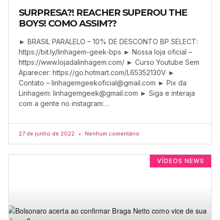
SURPRESA?! REACHER SUPEROU THE
BOYS! COMO ASSIM??
► BRASIL PARALELO – 10% DE DESCONTO BP SELECT:
https://bit.ly/linhagem-geek-bps ► Nossa loja oficial –
https://www.lojadalinhagem.com/ ► Curso Youtube Sem
Aparecer: https://go.hotmart.com/L65352130V ►
Contato –
linhagemgeekoficial@gmail.com
► Pix da
Linhagem:
linhagemgeek@gmail.com
► Siga e interaja
com a gente no instagram:…
27 de junho de 2022
Nenhum comentário
VÍDEOS NEWS