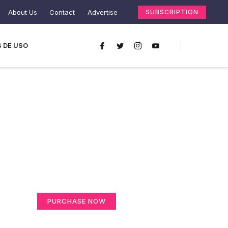
About Us
Contact
Advertise
SUBSCRIPTION
 DE USO
Create a new
perspective on life
Your Ads Here (365 x 270 area)
PURCHASE NOW