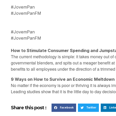
#JovemPan
#JovemPanFM
#JovemPan
#JovemPanFM
How to Stimulate Consumer Spending and Jumpst
The current methodology is simple: it takes money out of 
governmental blenders, and spits out a meager benefit at 
benefits to all employees under the direction of a trimm
9 Ways on How to Survive an Economic Meltdown
No matter if the economy is poor or thriving it is always im
Leading studies show that it is the little day to day decisi
Share this post :
Facebook
Twitter
Link