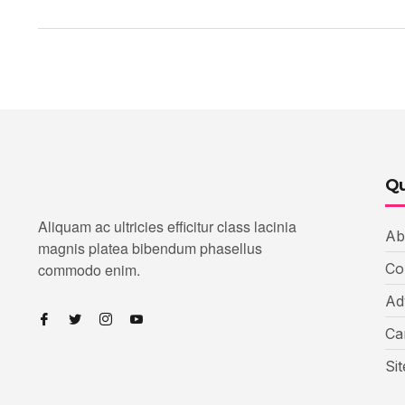
Qu
Aliquam ac ultricies efficitur class lacinia
Ab
magnis platea bibendum phasellus
commodo enim.
Co
Ad
Ca
Si