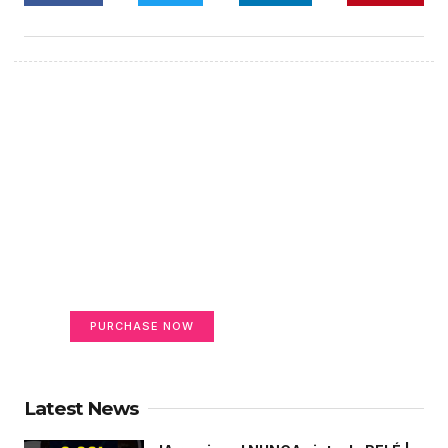
Create a new perspective
on life
Your Ads Here (365 x 270 area)
PURCHASE NOW
Latest News