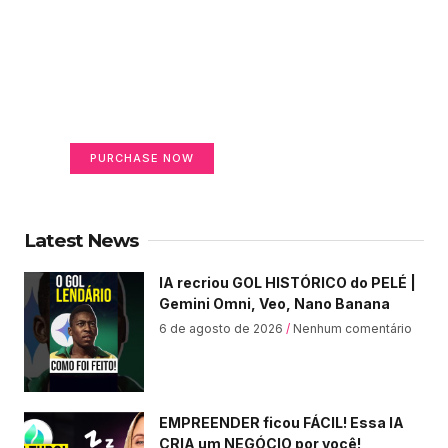
Create a new perspective
on life
Your Ads Here (365 x 270 area)
PURCHASE NOW
Latest News
IA recriou GOL HISTÓRICO do PELÉ |
Gemini Omni, Veo, Nano Banana
6 de agosto de 2026
Nenhum comentário
EMPREENDER ficou FÁCIL! Essa IA
CRIA um NEGÓCIO por você!