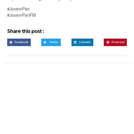
#JovemPan
#JovemPanFM
Share this post :
Facebook
Twitter
LinkedIn
Pinterest
Create a new perspective
on life
Your Ads Here (365 x 270 area)