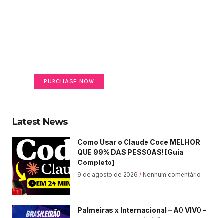
Create a new perspective
on life
Your Ads Here (365 x 270 area)
PURCHASE NOW
Latest News
Como Usar o Claude Code MELHOR
QUE 99% DAS PESSOAS! [Guia
Completo]
9 de agosto de 2026
Nenhum comentário
Palmeiras x Internacional – AO VIVO –