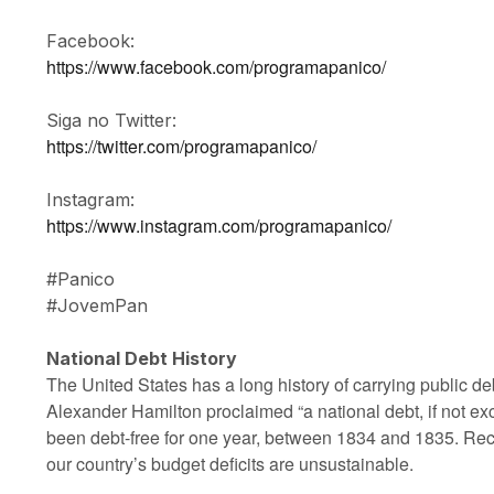
Facebook:
https://www.facebook.com/programapanico/
Siga no Twitter:
https://twitter.com/programapanico/
Instagram:
https://www.instagram.com/programapanico/
#Panico
#JovemPan
National Debt History
The United States has a long history of carrying public deb
Alexander Hamilton proclaimed “a national debt, if not exc
been debt-free for one year, between 1834 and 1835. Rece
our country’s budget deficits are unsustainable.