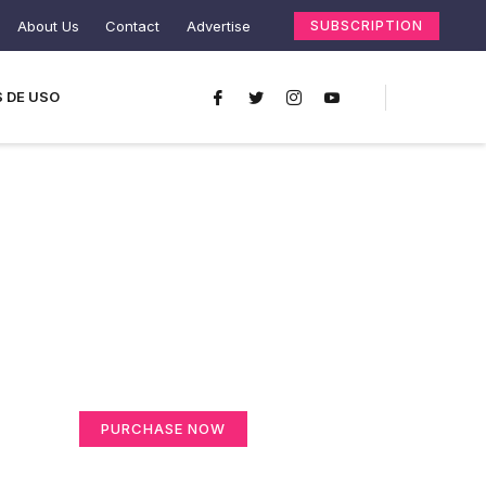
About Us
Contact
Advertise
SUBSCRIPTION
 DE USO
Create a new
perspective on life
Your Ads Here (365 x 270 area)
PURCHASE NOW