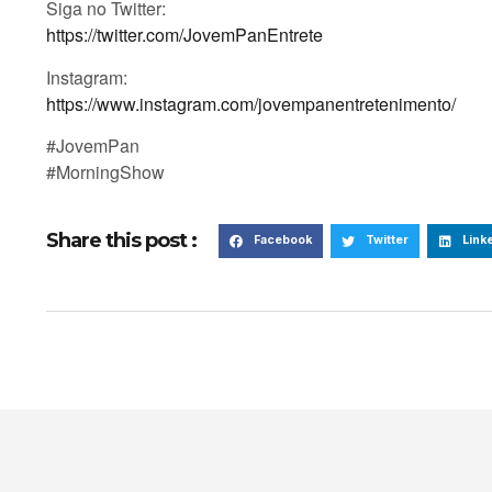
Siga no Twitter:
https://twitter.com/JovemPanEntrete
Instagram:
https://www.instagram.com/jovempanentretenimento/
#JovemPan
#MorningShow
Share this post :
Facebook
Twitter
Link