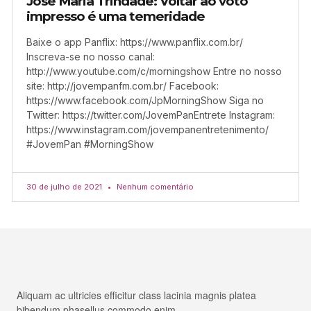
José Maria Trindade: Voltar ao voto
impresso é uma temeridade
Baixe o app Panflix: https://www.panflix.com.br/
Inscreva-se no nosso canal:
http://www.youtube.com/c/morningshow Entre no nosso
site: http://jovempanfm.com.br/ Facebook:
https://www.facebook.com/JpMorningShow Siga no
Twitter: https://twitter.com/JovemPanEntrete Instagram:
https://www.instagram.com/jovempanentretenimento/
#JovemPan #MorningShow
30 de julho de 2021
Nenhum comentário
Aliquam ac ultricies efficitur class lacinia magnis platea
bibendum phasellus commodo enim.