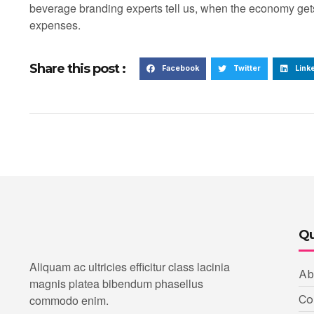
beverage branding experts tell us, when the economy gets
expenses.
Share this post :
Facebook
Twitter
Link
Qu
Aliquam ac ultricies efficitur class lacinia
Ab
magnis platea bibendum phasellus
commodo enim.
Co