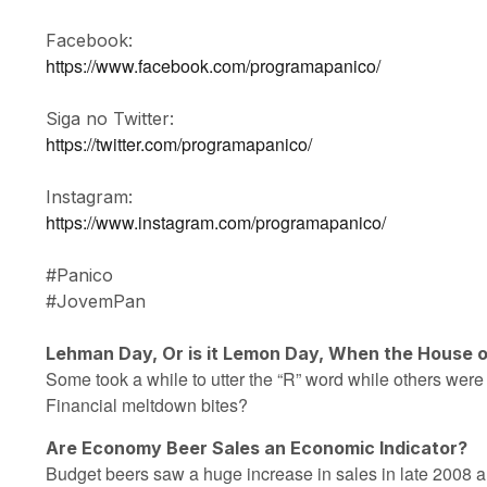
Facebook:
https://www.facebook.com/programapanico/
Siga no Twitter:
https://twitter.com/programapanico/
Instagram:
https://www.instagram.com/programapanico/
#Panico
#JovemPan
Lehman Day, Or is it Lemon Day, When the House o
Some took a while to utter the “R” word while others were 
Financial meltdown bites?
Are Economy Beer Sales an Economic Indicator?
Budget beers saw a huge increase in sales in late 2008 an