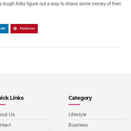
 tough folks figure out a way to shave some money of their
edIn
Pinterest
ick Links
Category
out Us
Lifestyle
ntact
Business