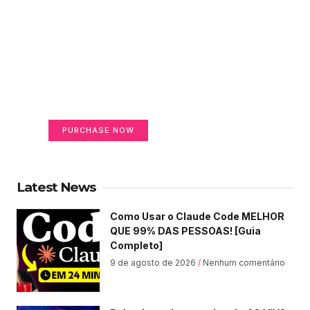
Create a new perspective
on life
Your Ads Here (365 x 270 area)
PURCHASE NOW
Latest News
Como Usar o Claude Code MELHOR
QUE 99% DAS PESSOAS! [Guia
Completo]
9 de agosto de 2026
Nenhum comentário