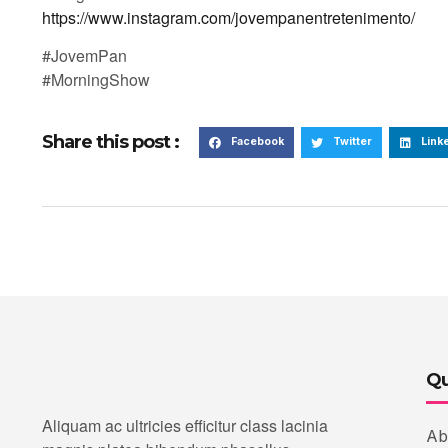
https://www.instagram.com/jovempanentretenimento/
#JovemPan
#MorningShow
Share this post :
Facebook
Twitter
Link
Qu
Aliquam ac ultricies efficitur class lacinia
Ab