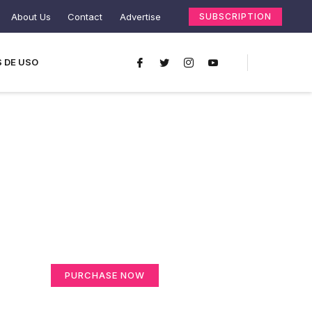
About Us
Contact
Advertise
SUBSCRIPTION
 DE USO
Create a new
perspective on life
Your Ads Here (365 x 270 area)
PURCHASE NOW