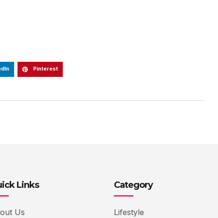
edIn
Pinterest
ick Links
Category
out Us
Lifestyle