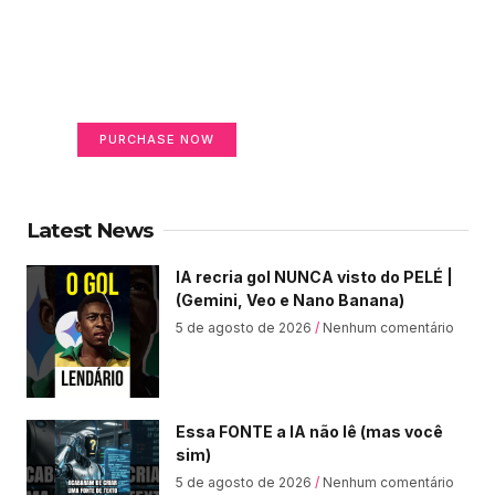
Create a new perspective
on life
Your Ads Here (365 x 270 area)
PURCHASE NOW
Latest News
IA recria gol NUNCA visto do PELÉ |
(Gemini, Veo e Nano Banana)
5 de agosto de 2026
Nenhum comentário
Essa FONTE a IA não lê (mas você
sim)
5 de agosto de 2026
Nenhum comentário