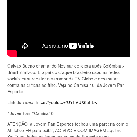
Galvão Bueno chamando Neymar de idiota após Colômbia x
Brasil viralizou. E o pai do craque brasileiro usou as redes
sociais para rebater o narrador da TV Globo e desabafar
contra as críticas ao filho. Veja no Camisa 10, da Jovem Pan
Esportes.
Link do vídeo:
https://youtu.be/UYFVUX6uFDk
#JovemPan #Camisa10
ATENÇÃO: a Jovem Pan Esportes fechou uma parceria com o
Athletico-PR para exibir, AO VIVO E COM IMAGEM aqui no
YouTube, todos os jogos restantes do Furacão como