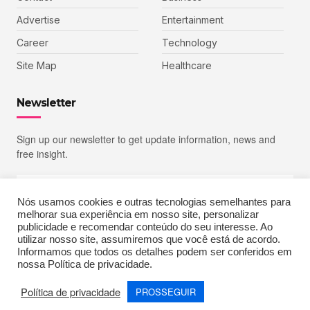
Advertise
Entertainment
Career
Technology
Site Map
Healthcare
Newsletter
Sign up our newsletter to get update information, news and
free insight.
Nós usamos cookies e outras tecnologias semelhantes para
melhorar sua experiência em nosso site, personalizar
SIGN UP
publicidade e recomendar conteúdo do seu interesse. Ao
utilizar nosso site, assumiremos que você está de acordo.
Informamos que todos os detalhes podem ser conferidos em
nossa Política de privacidade.
Copyright © 2023 Echoiz, All rights reserved. Powered by MoxCreative
Política de privacidade
PROSSEGUIR
Terms of Use
Privacy Policy
Cookie Policy