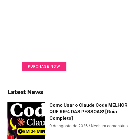
Create a new perspective
on life
Your Ads Here (365 x 270 area)
PURCHASE NOW
Latest News
Como Usar o Claude Code MELHOR
QUE 99% DAS PESSOAS! [Guia
Completo]
9 de agosto de 2026
Nenhum comentário