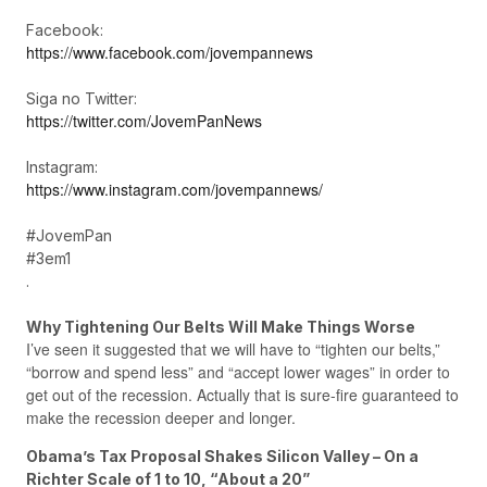
Facebook:
https://www.facebook.com/jovempannews
Siga no Twitter:
https://twitter.com/JovemPanNews
Instagram:
https://www.instagram.com/jovempannews/
#JovemPan
#3em1
.
Why Tightening Our Belts Will Make Things Worse
I’ve seen it suggested that we will have to “tighten our belts,”
“borrow and spend less” and “accept lower wages” in order to
get out of the recession. Actually that is sure-fire guaranteed to
make the recession deeper and longer.
Obama’s Tax Proposal Shakes Silicon Valley – On a
Richter Scale of 1 to 10, “About a 20”