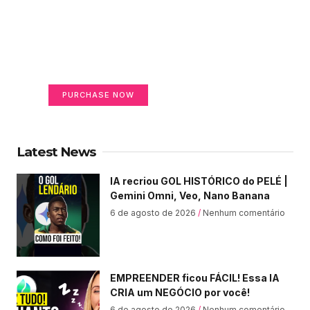
Create a new perspective
on life
Your Ads Here (365 x 270 area)
PURCHASE NOW
Latest News
IA recriou GOL HISTÓRICO do PELÉ |
Gemini Omni, Veo, Nano Banana
6 de agosto de 2026
Nenhum comentário
EMPREENDER ficou FÁCIL! Essa IA
CRIA um NEGÓCIO por você!
6 de agosto de 2026
Nenhum comentário