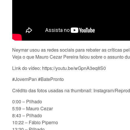
Neymar usou as redes sociais para rebater as críticas pe
Veja o que Mauro Cezar Pereira falou sobre o assunto d
Link do vídeo: https://youtu.be/wGpnA3eq8S0
#JovemPan #BatePronto
Crédito das fotos usadas na thumbnail: Instagram/Repro
0:00 – Pilhado
5:59 – Mauro Cezar
8:43 – Pilhado
10:22 – Fábio Piperno
13:20 – Pilhado