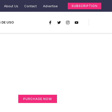
About Us
Contact
Advertise
SUBSCRIPTION
 DE USO
Create a new
perspective on life
Your Ads Here (365 x 270 area)
PURCHASE NOW