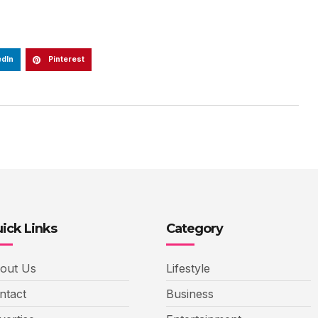
edIn
Pinterest
ick Links
Category
out Us
Lifestyle
ntact
Business