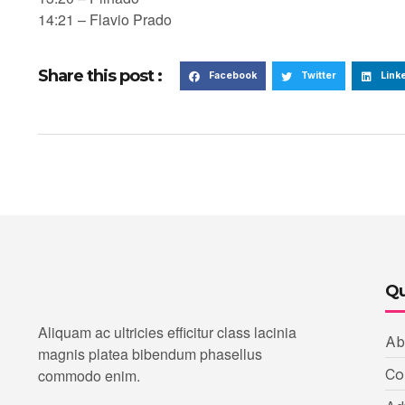
14:21 – Flavio Prado
Share this post :
Facebook
Twitter
Link
Qu
Aliquam ac ultricies efficitur class lacinia
Ab
magnis platea bibendum phasellus
commodo enim.
Co