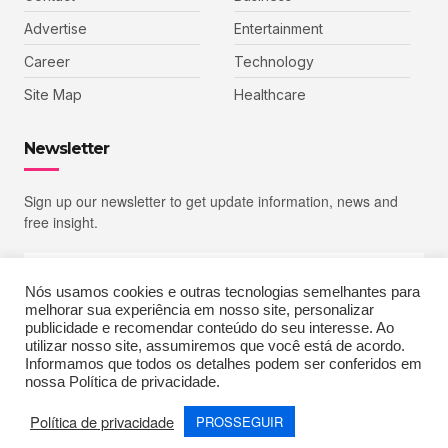
Advertise
Entertainment
Career
Technology
Site Map
Healthcare
Newsletter
Sign up our newsletter to get update information, news and
free insight.
Nós usamos cookies e outras tecnologias semelhantes para
melhorar sua experiência em nosso site, personalizar
SIGN UP
publicidade e recomendar conteúdo do seu interesse. Ao
utilizar nosso site, assumiremos que você está de acordo.
Informamos que todos os detalhes podem ser conferidos em
nossa Política de privacidade.
Copyright © 2023 Echoiz, All rights reserved. Powered by MoxCreative
Política de privacidade
PROSSEGUIR
Terms of Use
Privacy Policy
Cookie Policy