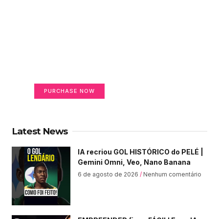
Create a new perspective
on life
Your Ads Here (365 x 270 area)
PURCHASE NOW
Latest News
IA recriou GOL HISTÓRICO do PELÉ |
Gemini Omni, Veo, Nano Banana
6 de agosto de 2026
Nenhum comentário