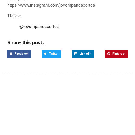
https://www.instagram.com/jovempanesportes
TikTok:
@jovempanesportes
Share this post :
Facebook
Twitter
LinkedIn
Pinterest
Create a new perspective
on life