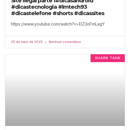
Site ilegal parte 1#dicasandroid
#dicastecnologia #lmtech93
#dicastelefone #shorts #dicassites
https://www.youtube.com/watch?v=ElZ3oFmLagY
25 de maio de 2025
Nenhum comentário
SHARK TANK