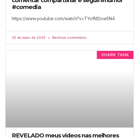
comentar compartilhar e seguir#humor
#comedia
https://www.youtube.com/watch?v=TYofM2ow5N4
25 de maio de 2025
Nenhum comentário
SHARK TANK
REVELADO meus vídeos nas melhores