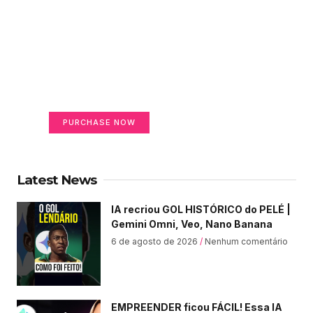
Create a new perspective
on life
Your Ads Here (365 x 270 area)
PURCHASE NOW
Latest News
IA recriou GOL HISTÓRICO do PELÉ |
Gemini Omni, Veo, Nano Banana
6 de agosto de 2026
Nenhum comentário
EMPREENDER ficou FÁCIL! Essa IA