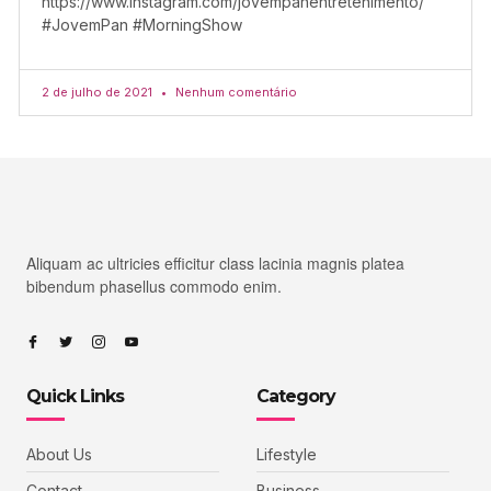
https://www.instagram.com/jovempanentretenimento/
#JovemPan #MorningShow
2 de julho de 2021
Nenhum comentário
Aliquam ac ultricies efficitur class lacinia magnis platea
bibendum phasellus commodo enim.
Quick Links
Category
About Us
Lifestyle
Contact
Business