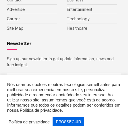
Advertise
Entertainment
Career
Technology
Site Map
Healthcare
Newsletter
Sign up our newsletter to get update information, news and
free insight.
Nós usamos cookies e outras tecnologias semelhantes para
melhorar sua experiência em nosso site, personalizar
SIGN UP
publicidade e recomendar conteúdo do seu interesse. Ao
utilizar nosso site, assumiremos que você está de acordo.
Informamos que todos os detalhes podem ser conferidos em
nossa Política de privacidade.
Copyright © 2023 Echoiz, All rights reserved. Powered by MoxCreative
Política de privacidade
PROSSEGUIR
Terms of Use
Privacy Policy
Cookie Policy