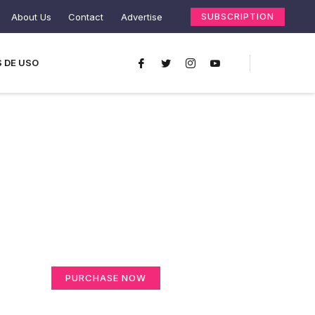
About Us
Contact
Advertise
SUBSCRIPTION
 DE USO
Create a new
perspective on life
Your Ads Here (365 x 270 area)
PURCHASE NOW