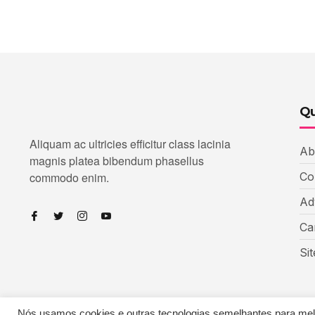
Qu
Aliquam ac ultricies efficitur class lacinia
Ab
magnis platea bibendum phasellus
commodo enim.
Co
Ad
Ca
Si
Nós usamos cookies e outras tecnologias semelhantes para melho