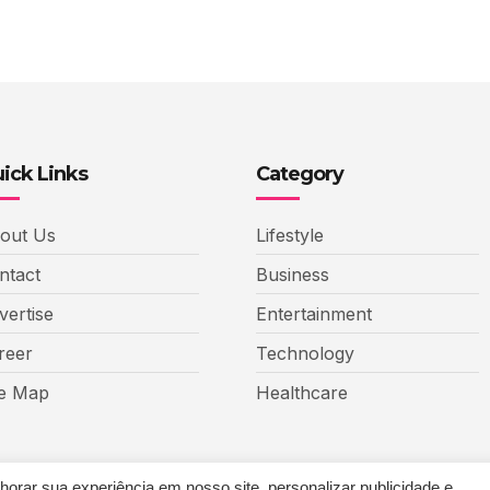
ick Links
Category
out Us
Lifestyle
ntact
Business
vertise
Entertainment
reer
Technology
te Map
Healthcare
rar sua experiência em nosso site, personalizar publicidade e