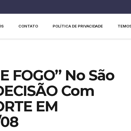
ÓS
CONTATO
POLÍTICA DE PRIVACIDADE
TEMOS
ÕE FOGO” No São
 DECISÃO Com
PORTE EM
/08