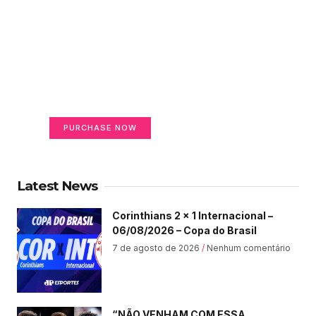
Create a new perspective
on life
Your Ads Here (365 x 270 area)
PURCHASE NOW
Latest News
Corinthians 2 x 1 Internacional –
06/08/2026 – Copa do Brasil
7 de agosto de 2026
Nenhum comentário
“NÃO VENHAM COM ESSA