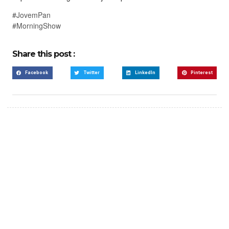
#JovemPan
#MorningShow
Share this post :
Facebook
Twitter
LinkedIn
Pinterest
Create a new perspective
on life
Your Ads Here (365 x 270 area)