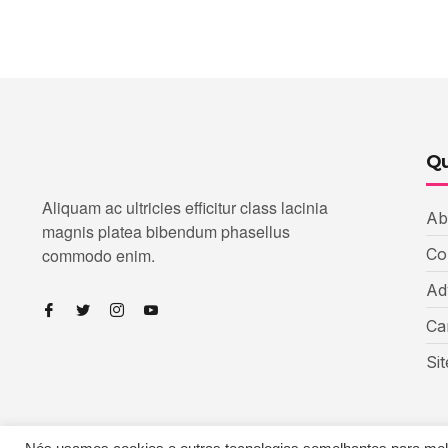
Qu
Aliquam ac ultricies efficitur class lacinia
Ab
magnis platea bibendum phasellus
commodo enim.
Co
Ad
Ca
Si