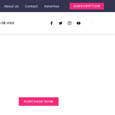
About Us
Contact
Advertise
SUBSCRIPTION
 DE USO
Create a new
perspective on life
Your Ads Here (365 x 270 area)
PURCHASE NOW