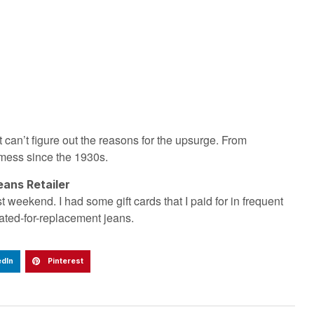
t can’t figure out the reasons for the upsurge. From
 mess since the 1930s.
eans Retailer
st weekend. I had some gift cards that I paid for in frequent
lated-for-replacement jeans.
edIn
Pinterest