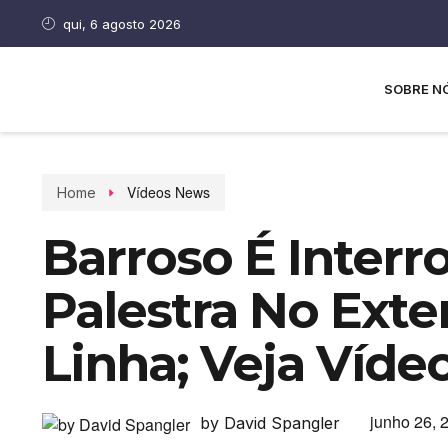
qui, 6 agosto 2026
SOBRE N
Vídeos News
Home
Barroso É Inter
Palestra No Exte
Linha; Veja Víde
junho 26, 
by David Spangler