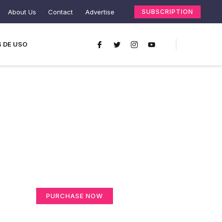
About Us
Contact
Advertise
SUBSCRIPTION
 DE USO
Create a new
perspective on life
Your Ads Here (365 x 270 area)
PURCHASE NOW