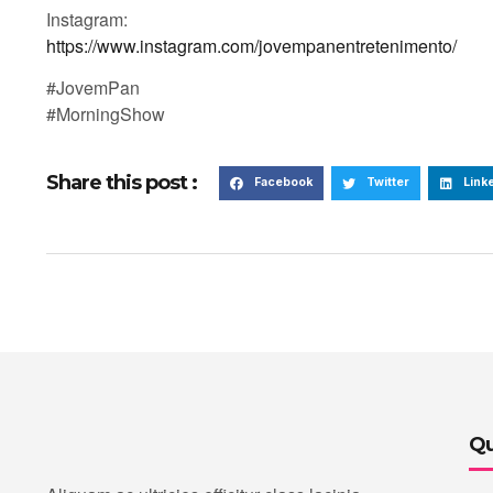
Instagram:
https://www.instagram.com/jovempanentretenimento/
#JovemPan
#MorningShow
Share this post :
Facebook
Twitter
Link
Qu