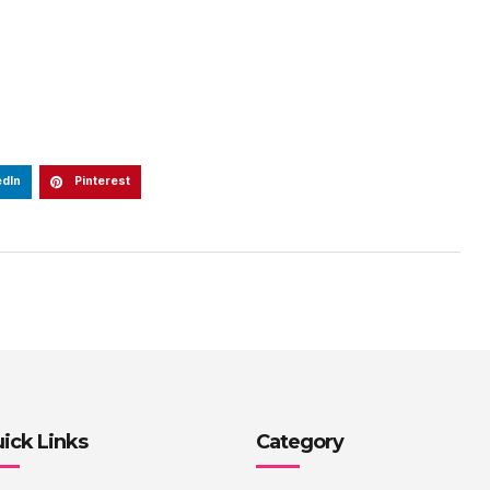
edIn
Pinterest
ick Links
Category