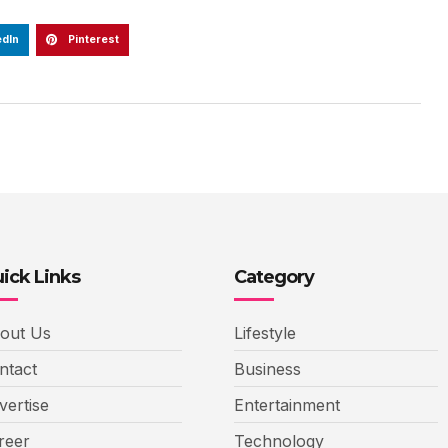
edIn
Pinterest
ick Links
Category
out Us
Lifestyle
ntact
Business
vertise
Entertainment
reer
Technology