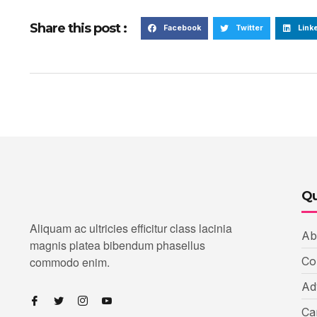
Share this post :
Facebook
Twitter
Link
Qu
Aliquam ac ultricies efficitur class lacinia
Ab
magnis platea bibendum phasellus
commodo enim.
Co
Ad
Ca