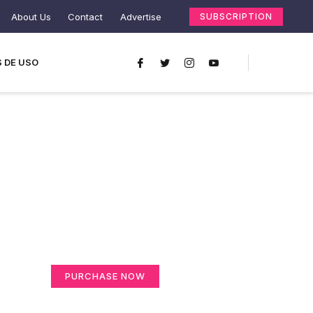
About Us
Contact
Advertise
SUBSCRIPTION
 DE USO
Create a new
perspective on life
Your Ads Here (365 x 270 area)
PURCHASE NOW