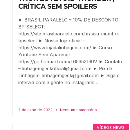
CRÍTICA SEM SPOILERS
► BRASIL PARALELO – 10% DE DESCONTO
BP SELECT:
https://site.brasilparalelo.com.br/seja-membro-
bpselect ► Nossa loja oficial –
https://www.lojadalinhagem.com/ ► Curso
Youtube Sem Aparecer:
https://go.hotmart.com/L65352130V ► Contato
–
linhagemgeekoficial@gmail.com
► Pix da
Linhagem:
linhagemgeek@gmail.com
► Siga e
interaja com a gente no instagram:…
7 de julho de 2022
Nenhum comentário
VÍDEOS NEWS