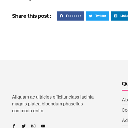
Share this post :
Facebook
Twitter
Link
Qu
Aliquam ac ultricies efficitur class lacinia
Ab
magnis platea bibendum phasellus
commodo enim.
Co
Ad