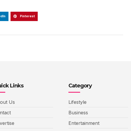
edIn
Pinterest
ick Links
Category
out Us
Lifestyle
ntact
Business
vertise
Entertainment