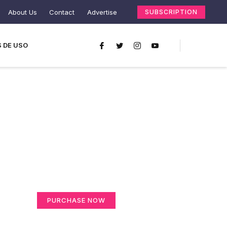
About Us
Contact
Advertise
SUBSCRIPTION
 DE USO
Create a new
perspective on life
Your Ads Here (365 x 270 area)
PURCHASE NOW