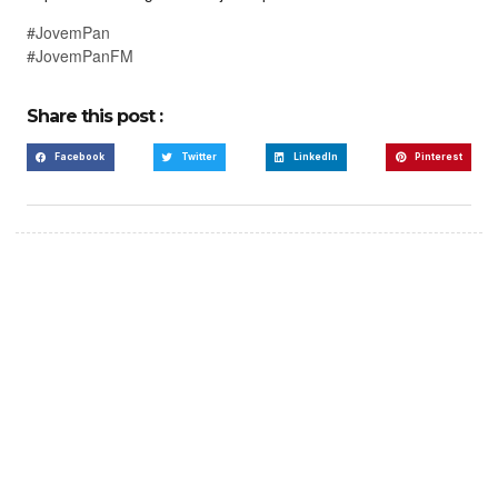
#JovemPan
#JovemPanFM
Share this post :
Facebook
Twitter
LinkedIn
Pinterest
Create a new perspective
on life
Your Ads Here (365 x 270 area)