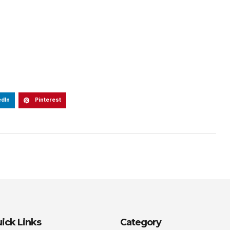
edIn
Pinterest
ick Links
Category