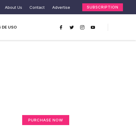
About Us
Contact
Advertise
SUBSCRIPTION
 DE USO
Create a new
perspective on life
Your Ads Here (365 x 270 area)
PURCHASE NOW