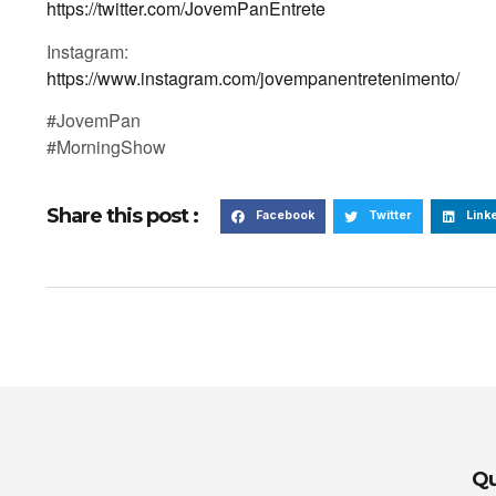
https://twitter.com/JovemPanEntrete
Instagram:
https://www.instagram.com/jovempanentretenimento/
#JovemPan
#MorningShow
Share this post :
Facebook
Twitter
Link
Qu