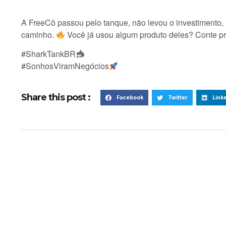
A FreeCô passou pelo tanque, não levou o investimento
caminho.
Você já usou algum produto deles? Conte p
#SharkTankBR
#SonhosViramNegócios
Share this post :
Facebook
Twitter
Link