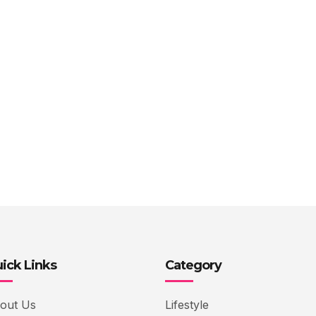
ick Links
Category
out Us
Lifestyle