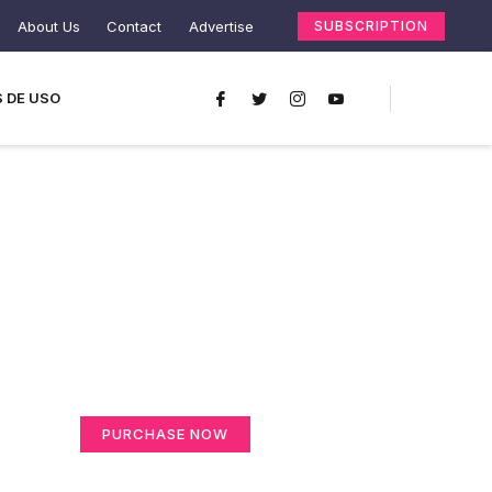
About Us
Contact
Advertise
SUBSCRIPTION
 DE USO
Create a new
perspective on life
Your Ads Here (365 x 270 area)
PURCHASE NOW