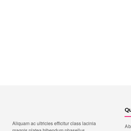
Qu
Aliquam ac ultricies efficitur class lacinia
Ab
magnis platea bibendum phasellus