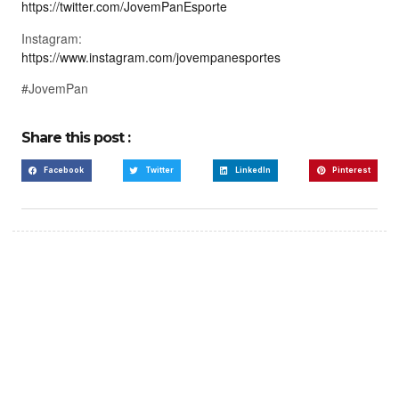
https://twitter.com/JovemPanEsporte
Instagram:
https://www.instagram.com/jovempanesportes
#JovemPan
Share this post :
Facebook
Twitter
LinkedIn
Pinterest
Create a new perspective
on life