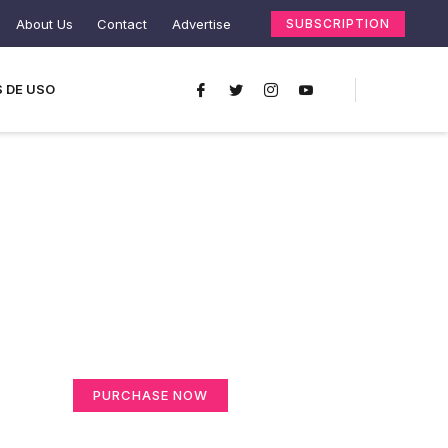
About Us
Contact
Advertise
SUBSCRIPTION
 DE USO
Create a new
perspective on life
Your Ads Here (365 x 270 area)
PURCHASE NOW