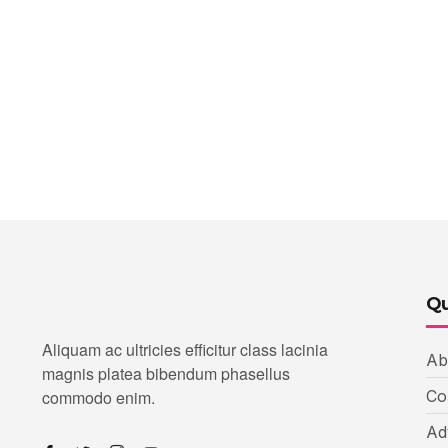
Qu
Aliquam ac ultricies efficitur class lacinia
Ab
magnis platea bibendum phasellus
commodo enim.
Co
Ad