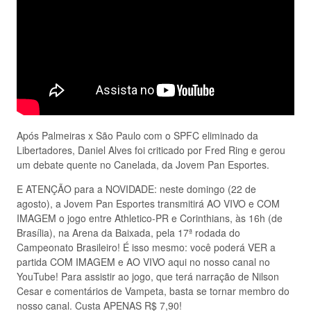
Após Palmeiras x São Paulo com o SPFC eliminado da
Libertadores, Daniel Alves foi criticado por Fred Ring e gerou
um debate quente no Canelada, da Jovem Pan Esportes.
E ATENÇÃO para a NOVIDADE: neste domingo (22 de
agosto), a Jovem Pan Esportes transmitirá AO VIVO e COM
IMAGEM o jogo entre Athletico-PR e Corinthians, às 16h (de
Brasília), na Arena da Baixada, pela 17ª rodada do
Campeonato Brasileiro! É isso mesmo: você poderá VER a
partida COM IMAGEM e AO VIVO aqui no nosso canal no
YouTube! Para assistir ao jogo, que terá narração de Nilson
Cesar e comentários de Vampeta, basta se tornar membro do
nosso canal. Custa APENAS R$ 7,90!