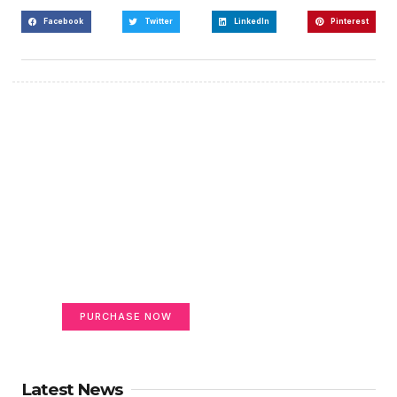
Facebook
Twitter
LinkedIn
Pinterest
Create a new perspective
on life
Your Ads Here (365 x 270 area)
PURCHASE NOW
Latest News