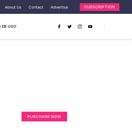
About Us
Contact
Advertise
SUBSCRIPTION
 DE USO
Create a new
perspective on life
Your Ads Here (365 x 270 area)
PURCHASE NOW