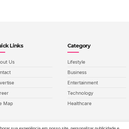
ick Links
Category
out Us
Lifestyle
ntact
Business
vertise
Entertainment
reer
Technology
te Map
Healthcare
rar sua experiência em nosso site, personalizar publicidade e