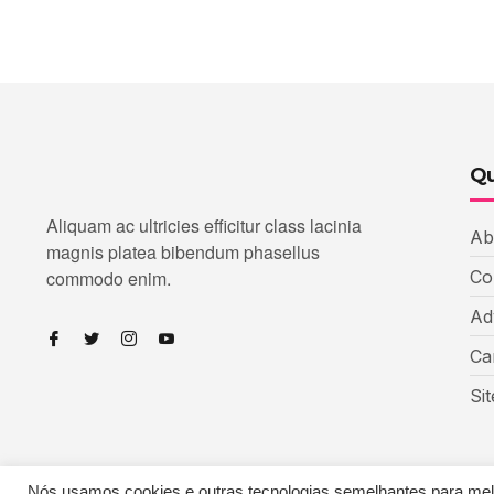
Qu
Aliquam ac ultricies efficitur class lacinia
Ab
magnis platea bibendum phasellus
commodo enim.
Co
Ad
Ca
Si
Nós usamos cookies e outras tecnologias semelhantes para melho