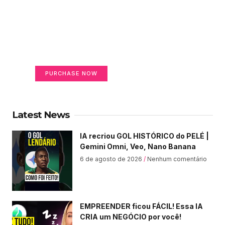
Create a new perspective
on life
Your Ads Here (365 x 270 area)
PURCHASE NOW
Latest News
IA recriou GOL HISTÓRICO do PELÉ |
Gemini Omni, Veo, Nano Banana
6 de agosto de 2026
Nenhum comentário
EMPREENDER ficou FÁCIL! Essa IA
CRIA um NEGÓCIO por você!