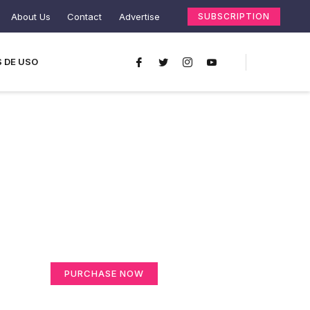
About Us
Contact
Advertise
SUBSCRIPTION
 DE USO
Create a new
perspective on life
Your Ads Here (365 x 270 area)
PURCHASE NOW