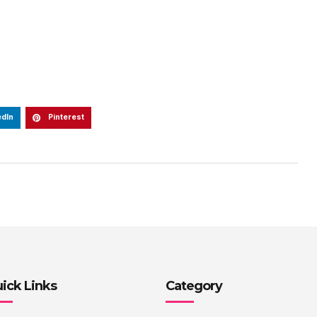
edIn
Pinterest
ick Links
Category