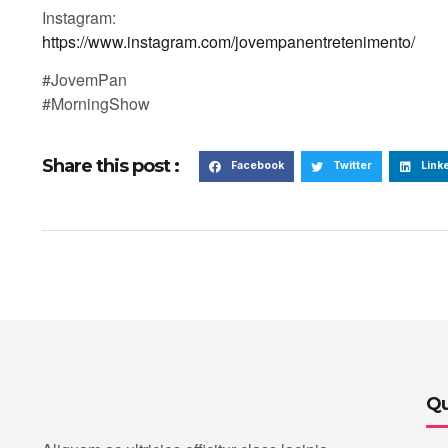
Instagram:
https://www.instagram.com/jovempanentretenimento/
#JovemPan
#MorningShow
Share this post :
Facebook
Twitter
Link
Qu