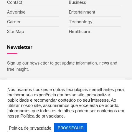
Contact
Business
Advertise
Entertainment
Career
Technology
Site Map
Healthcare
Newsletter
Sign up our newsletter to get update information, news and
free insight.
Nós usamos cookies e outras tecnologias semelhantes para
melhorar sua experiência em nosso site, personalizar
SIGN UP
publicidade e recomendar conteúdo do seu interesse. Ao
utilizar nosso site, assumiremos que você está de acordo.
Informamos que todos os detalhes podem ser conferidos em
nossa Política de privacidade.
Copyright © 2023 Echoiz, All rights reserved. Powered by MoxCreative
Política de privacidade
PROSSEGUIR