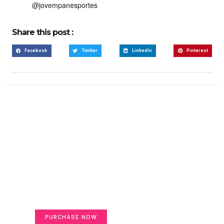
@jovempanesportes
Share this post :
Facebook
Twitter
LinkedIn
Pinterest
Create a new perspective
on life
Your Ads Here (365 x 270 area)
PURCHASE NOW