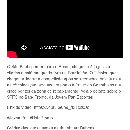
O São Paulo perdeu para o Remo, chegou a 5 jogos sem
vitórias e está em queda livre no Brasileirão. O Tricolor, que
chegou a liderar a competição após seis rodadas, hoje já está
na 8ª colocação, apenas um ponto à frente do Corinthians e a
cinco pontos da zona de rebaixamento. Veja o debate sobre o
SPFC no Bate-Pronto, da Jovem Pan Esportes
Link do vídeo: https://youtu.be/n9_dSTcxsOc
#JovemPan #BatePronto
Crédito das fotos usadas na thumbnail: Rubens