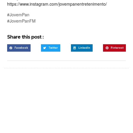
https://www.instagram.com/jovempanentretenimento/
#JovemPan
#JovemPanFM
Share this post :
Facebook
Twitter
LinkedIn
Pinterest
Create a new perspective
on life